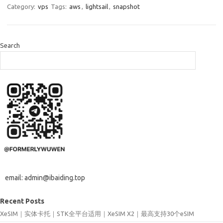
Category:
vps
Tags:
aws
,
lightsail
,
snapshot
Search
email: admin@ibaiding.top
Recent Posts
XeSIM｜实体卡托｜STK全平台适用｜XeSIM X2｜最高支持30个eSIM