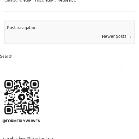
Category:
eSIM
Tags:
eSIM
,
RedteaGO
Post navigation
Newer posts
→
Search
email: admin@ibaiding.top